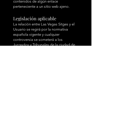
contenidos de algún enlace
perteneciente a un sitio web ajeno.
Legislación aplicable
La relación entre Las Vegas Sitges y el
Usuario se regirá por la normativa
española vigente y cualquier
controversia se someterá a los
Juzgados y Tribunales de la ciudad de
Vilanova i la Geltrú.
LOCALIZACIÓN
Carrer Primer de Maig 16-18
(Calle del Pecado)